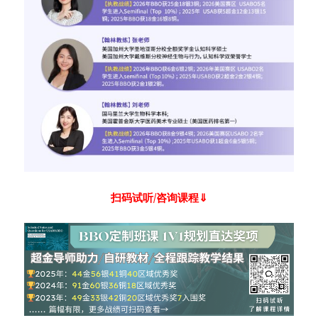
扫码试听/咨询课程⇓