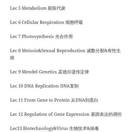
Lec 5 Metabolism 新陈代谢
Lec 6 Cellular Respiration 细胞呼吸
Lec 7 Photosynthesis 光合作用
Lec 8 Meiosis&Sexual Reproduction 减数分裂&有性生
殖
Lec 9 Mendel Genetics 孟德尔遗传定律
Lec 10 DNA Replication DNA复制
Lec 11 From Gene to Protein 从DNA到蛋白
Lec 12 Regulation of Gene Expression 基因表达的调控
Lec13 Biotechnology&Virus 生物技术&病毒