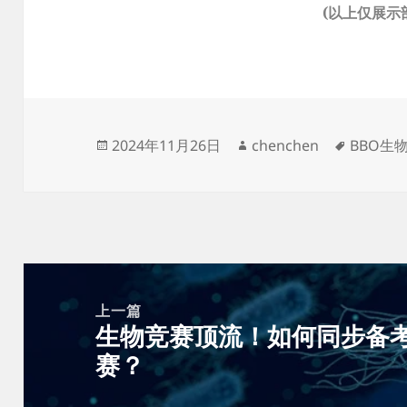
(以上仅展示
发
作
标
2024年11月26日
chenchen
BBO生
布
者
签
于
文
章
上一篇
生物竞赛顶流！如何同步备考B
导
上
赛？
航
篇
文