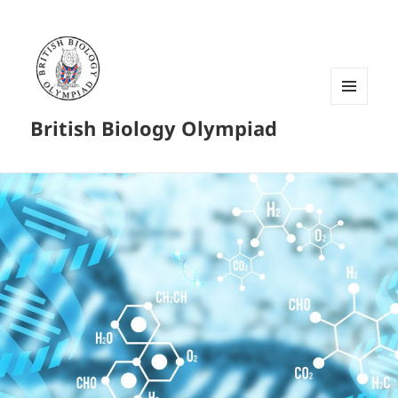
菜单和
British Biology Olympiad
挂件