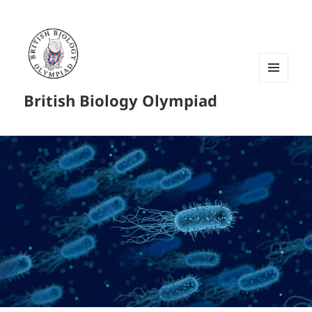
菜单和
British Biology Olympiad
挂件