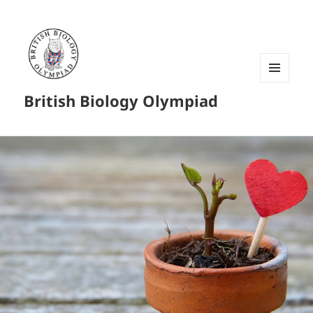
菜单和
British Biology Olympiad
挂件