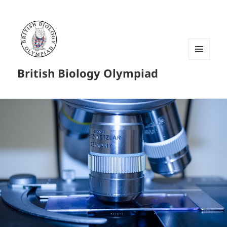
菜单和
British Biology Olympiad
挂件