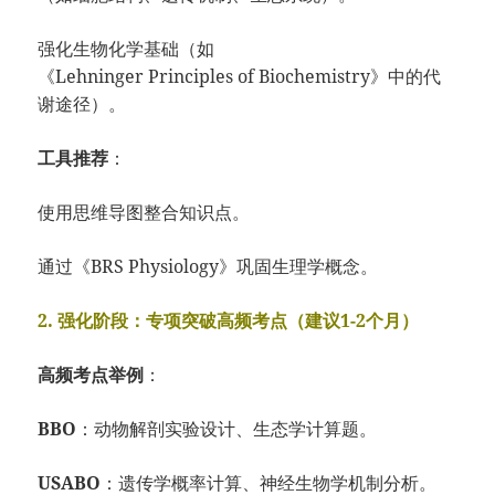
强化生物化学基础
（如
《Lehni
nger
Principles
of
Biochemi
stry》中的代
谢途径）。
工具推荐
：
使用思维导图整合
知识点
。
通过《BRS
Physiolo
gy》巩固生理学
概念。
2. 强化阶段：专项突破高频考点（建议1-2个月）
高频考点举例
：
BBO
：
动物解剖实验设计、
生态学计算题。
USABO
：
遗传学概率计算、
神经生物学机制分析。