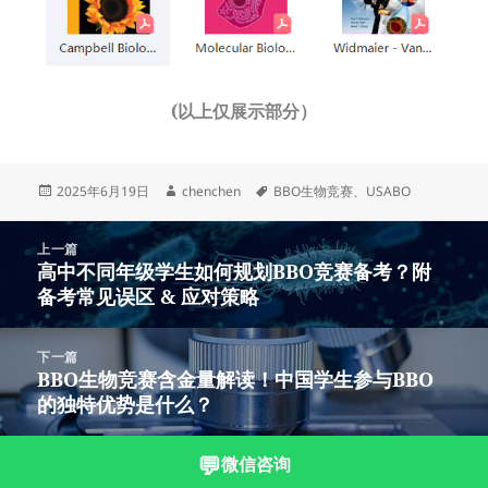
(以上仅展示部分）
发
作
标
2025年6月19日
chenchen
BBO生物竞赛
、
USABO
布
者
签
于
文
上一篇
章
高中不同年级学生如何规划BBO竞赛备考？附
上
导
备考常见误区 & 应对策略
篇
航
文
章：
下一篇
BBO生物竞赛含金量解读！中国学生参与BBO
下
的独特优势是什么？
篇
文
章：
💬
微信咨询
沪ICP备2023003166号-11