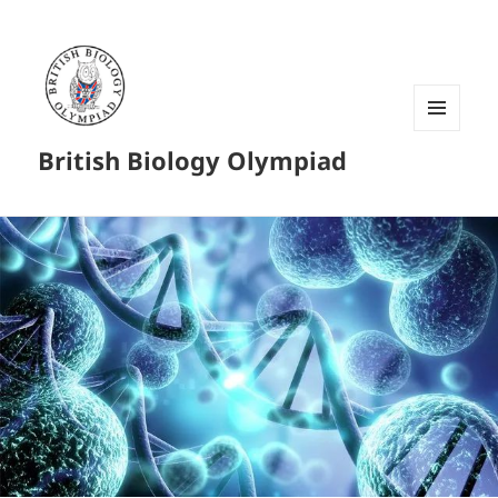
菜单和
British Biology Olympiad
挂件