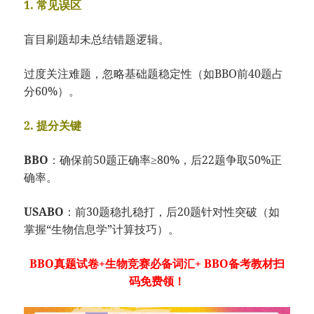
1. 常见误区
盲目刷题却未总结错题逻辑。
过度关注难题，
忽略基础题稳定性
（如BBO前40
题占
分60%）。
2. 提分关键
BBO
：
确保前50题正确率≥80%，
后22题争取50%正
确率。
USABO
：
前30题稳扎稳打，
后20题针对性突
破（如
掌握“生物
信息学”计算技巧
）。
BBO真题试卷+生物竞赛必备词汇+ BBO备考教材扫
码免费领！