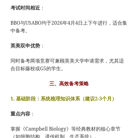
考试时间相近
：
BBO与USAB
O均于2026年
4月4日上下午进
行，
适合集
中备考。
英美双申优势
：
同时备考两项竞赛
可兼顾英美大学申
请需求，
尤其适
合目标藤校或G5的学生。
三、高效备考策略
1. 基础阶段：系统梳理知识体系（建议2-3个月）
重点内容
：
掌握《Campbell
Biology》
等经典教材的核心
章节
（如细胞结构
、
遗传机制、
生态系统）。