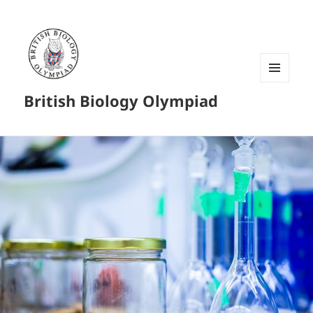
菜单和
British Biology Olympiad
挂件