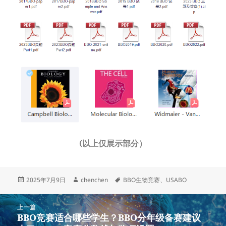
(以上仅展示部分）
发
作
标
2025年7月9日
chenchen
BBO生物竞赛
、
USABO
布
者
签
于
文
上一篇
章
BBO竞赛适合哪些学生？BBO分年级备赛建议
上
导