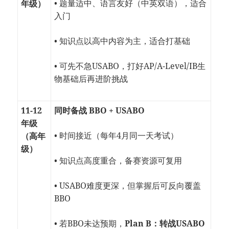
• 题量适中、语言友好（中英双语），适合
年级）
入门
• 知识点以高中内容为主，适合打基础
• 可先不急USABO，打好AP/A-Level/IB生
物基础后再进阶挑战
11-12
同时备战 BBO + USABO
年级
• 时间接近（每年4月同一天考试）
（高年
级）
• 知识点高度重合，备赛资源可复用
• USABO难度更深，但掌握后可反向覆盖
BBO
• 若BBO未达预期，
Plan B：转战USABO