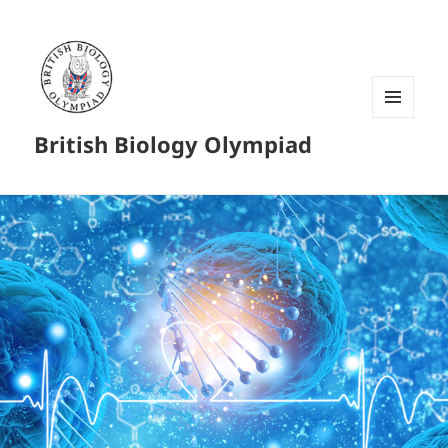
菜单和
British Biology Olympiad
挂件