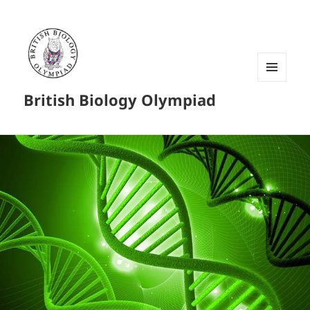
菜单和
British Biology Olympiad
挂件