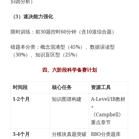
归因分析）
​（3）速决能力强化​
限时训练：前30题控时60分钟（含10道综合题）
错题本分类：概念混淆型（45%）、数据误读型
（30%）、知识盲区型（25%）
四、六阶段科学备赛计划​
​时间段​
​核心任务​
​资源工具​
​1-2个月​
知识图谱构建
A-Level/IB教材
+
《Campbell》
重点章节
​3-4个月​
分模块真题突破
BBO分类题库