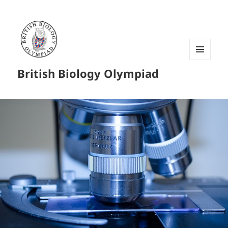
菜单和
British Biology Olympiad
挂件