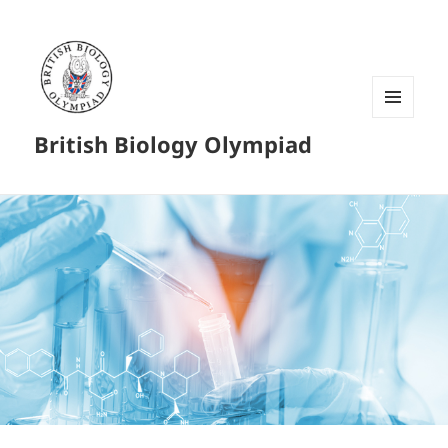
菜单和
British Biology Olympiad
挂件