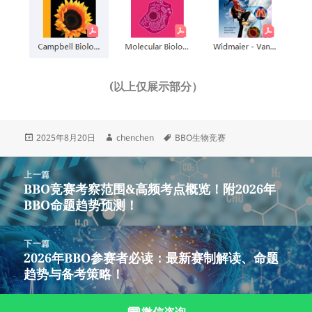
(以上仅展示部分）
发
作
标
2025年8月20日
chenchen
BBO生物竞赛
布
者
签
于
文
上一篇
章
BBO竞赛考察范围&高频考点概览！附2026年
上
导
BBO命题趋势预测！
篇
航
文
章：
下一篇
2026年BBO参赛者必读：最新赛制解读、命题
下
趋势与备考策略！
篇
文
章：