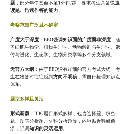
题
，部分年份甚至不足1分钟/题，要求考生具备
快速
读题、迅速作答的能力
。
考察范围广泛且不确定
广度大于深度
：BBO强调
知识面的广度而非深度
，涵
盖细胞生物学、植物生理学、动物解剖与生理学、遗
传与进化、生态学、生物分类学等多个分支领域。
无官方大纲
：由于BBO没有详细的官方考试大纲，考
生在准备时往往感到
方向不明确
，需自行梳理知识点
体系。
题型多样且灵活
形式新颖
：BBO题目形式多样，包含选择题、填空
题、图表分析题、材料分析题等，内容贴近科研前
沿，强调
知识的灵活运用
。