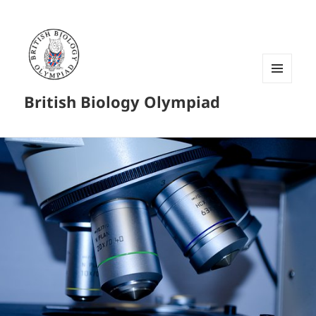
菜单和
British Biology Olympiad
挂件