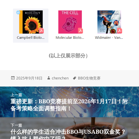
(以上仅展示部分）
发
作
标
2025年9月18日
chenchen
BBO生物竞赛
布
者
签
于
文
上一篇
章
重磅更新：BBO竞赛提前至2026年1月17日！附
上
导
备考策略全面调整指南！
篇
航
文
章：
下一篇
什么样的学生适合冲击BBO与USABO双金奖？
下
慎入坑人群你中了吗？