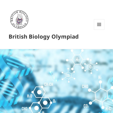
菜单和
British Biology Olympiad
挂件