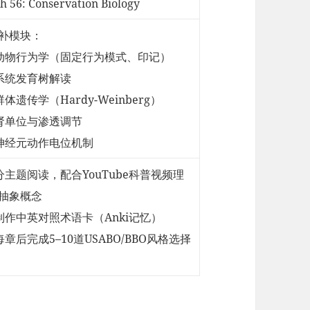
Ch 56: Conservation Biology
补模块：
 动物行为学（固定行为模式、印记）
 系统发育树解读
 群体遗传学（Hardy-Weinberg）
 肾单位与渗透调节
 神经元动作电位机制
 分主题阅读，配合YouTube科普视频理
抽象概念
 制作中英对照术语卡（Anki记忆）
 每章后完成5–10道USABO/BBO风格选择