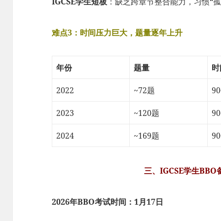
IGCSE学生短板
：缺乏跨章节整合能力，习惯“孤
难点3：时间压力巨大，题量逐年上升
年份
题量
时
2022
~72题
9
2023
~120题
9
2024
~169题
9
三、IGCSE学生BB
2026年BBO考试时间：1月17日