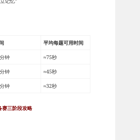
立记忆”
间
平均每题可用时间
0分钟
≈75秒
0分钟
≈45秒
0分钟
≈32秒
O备赛三阶段攻略