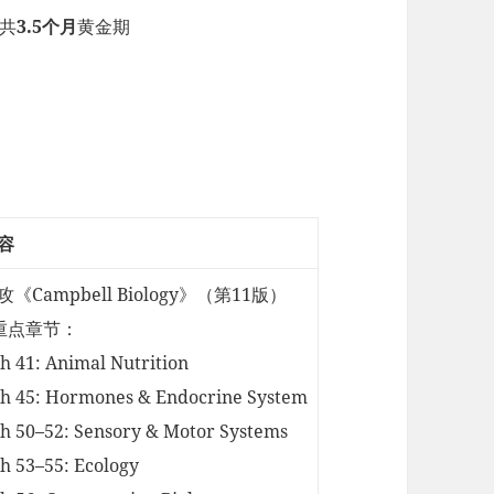
，共
3.5个月
黄金期
）
容
攻《Campbell Biology》（第11版）
 重点章节：
Ch 41: Animal Nutrition
Ch 45: Hormones & Endocrine System
Ch 50–52: Sensory & Motor Systems
Ch 53–55: Ecology