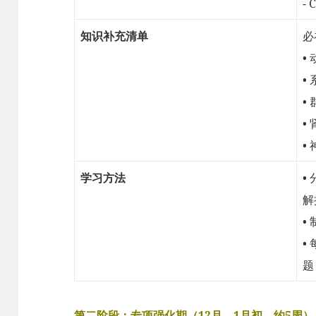
- 
知识补充清单
必
•
•
•
•
•
学习方法
•
解
•
•
题
第二阶段：专项强化期（12月 – 1月初，约5周）