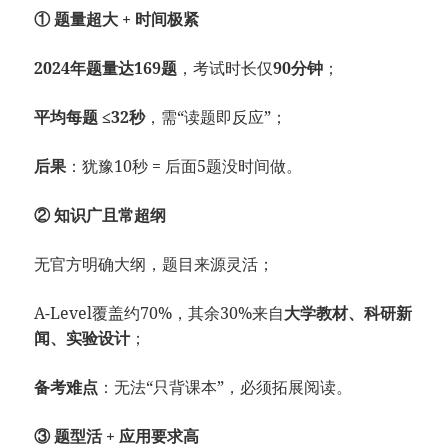
① 题量超大 + 时间极紧
2024年题量达169题
，考试时长仅
90分钟
；
平均每题 ≤32秒
，需“读题即反应”；
后果
：犹豫10秒 = 后面5题没时间做。
② 知识广且常超纲
无官方明确大纲，题目来源灵活；
A-Level覆盖约70%，其余30%来自
大学教材、科研新
闻、实验设计
；
备考难点
：无法“只背课本”，必须拓展阅读。
③ 题型活 + 应用要求高