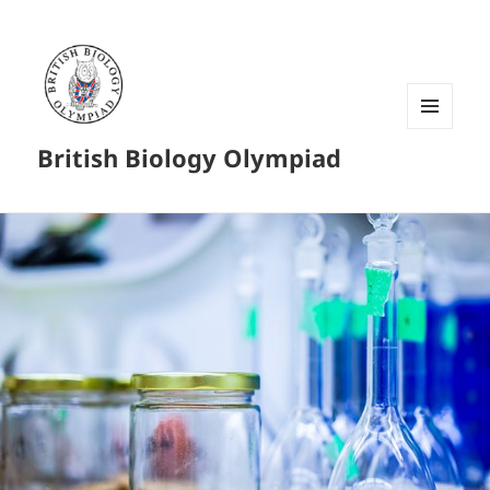
菜单和
British Biology Olympiad
挂件