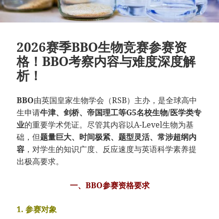
2026赛季BBO生物竞赛参赛资
格！BBO考察内容与难度深度解
析！
BBO
由英国皇家生物学会（RSB）主办，是全球高中
生申请
牛津、剑桥、帝国理工等G5名校生物/医学类专
业
的重要学术凭证。尽管其内容以A-Level生物为基
础，但
题量巨大、时间极紧、题型灵活、常涉超纲内
容
，对学生的知识广度、反应速度与英语科学素养提
出极高要求。
一、BBO参赛资格要求
1. 参赛对象