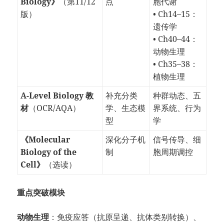
Biology》
（第11/12
点
胞代谢
版）
• Ch14–15：
遗传学
• Ch40–44：
动物生理
• Ch35–38：
植物生理
A-Level Biology 教
补充分类
种群动态、五
材
（OCR/AQA）
学、生态模
界系统、行为
型
学
《Molecular
深化分子机
信号传导、细
Biology of the
制
胞周期调控
Cell》
（选读）
重点突破模块
动物生理
：免疫应答（抗原呈递、抗体类别转换）、