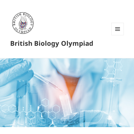
菜单和
British Biology Olympiad
挂件