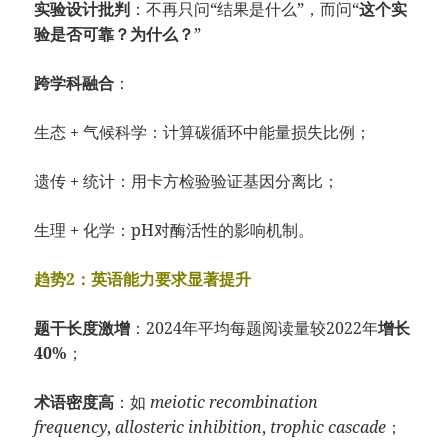
实验设计批判
：不再只问“结果是什么”，而问“
这个实
验是否可靠？为什么？
”
跨学科融合
：
生态 + 气候科学：计算碳循环中能量损失比例；
遗传 + 统计：用卡方检验验证基因分离比；
生理 + 化学：pH对酶活性的影响机制。
趋势2：英语能力要求显著提升
题干长度激增
：2024年平均每题阅读量较2022年
增长
40%
；
术语密度高
：如
meiotic recombination
frequency
,
allosteric inhibition
,
trophic cascade
；