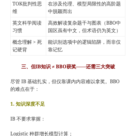
TOK批判性思
在涉及伦理、模型局限性的高阶题
维
中脱颖而出
英文科学阅读
高效解读复杂题干与图表（BBO中
习惯
国区虽有中文，但术语仍为英文）
概念理解 > 死
能识别选项中的逻辑陷阱，而非仅
记硬背
靠记忆
三、但IB知识 ≠ BBO获奖——还需三大突破
尽管 IB 基础扎实，但仅靠课内内容难以拿奖。BBO
的难点在于：
1. 知识深度不足
IB 不要求掌握：
Logistic 种群增长模型计算；