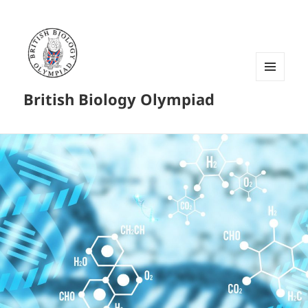
菜单和
British Biology Olympiad
挂件