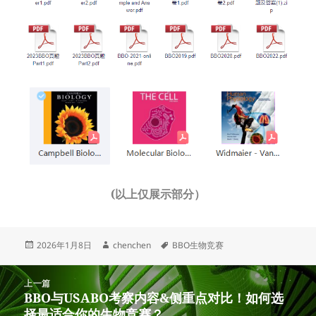
(以上仅展示部分）
发
作
标
2026年1月8日
chenchen
BBO生物竞赛
布
者
签
于
文
上一篇
章
BBO与USABO考察内容&侧重点对比！如何选
上
导
择最适合你的生物竞赛？
篇