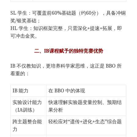
SL 学生：可覆盖前60%基础题（约60分），具备冲铜
奖/银奖基础；
HL 学生：知识框架完整，只需深化+提速+拓展，即
可冲击金奖。
二、IB课程赋予的独特竞赛优势
IB 不仅教知识，更培养科学家思维，这正是 BBO 所
看重的：
IB 能力
在 BBO 中的体现
实验设计能力
快速理解实验题变量控制、预期结
（IA训练）
果分析
跨主题整合能
轻松应对“遗传+进化+生态”综合题
力