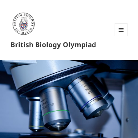
菜单和
British Biology Olympiad
挂件