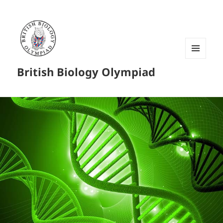
菜单和
British Biology Olympiad
挂件