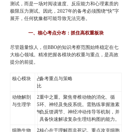
测试，而是一场对阅读速度、反应能力和心理素质的
极限压力测试。因此，2027年的备考必须围绕“快”字
展开，任何犹豫都可能导致无法完卷。
一、核心考点分布：抓住高权重板块
尽管题量惊人，但BBO的知识考察范围始终稳定在七
大核心领域。精准把握各模块的权重与重点，是高效
提分的前提。
核心模块
占
备考重点与策略
比
动物解剖
2
重中之重。聚焦脊椎动物的消化、循
与生理学
5
环、神经及免疫系统。需熟练掌握激素
%
负反馈调节、神经冲动传导等机制，并
具备快速解读复杂生理结构图的能力。
细胞生物
2
核心在于理解而非死记。重点攻克细胞