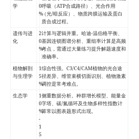
学
0
呼吸（ATP合成路径）、光合作用
%
（光/暗反应）、物质跨膜运输及蛋白
质合成过程。
遗传与进
2
计算与逻辑并重。哈迪-温伯格平衡、
化
0
基因连锁图谱分析、重组率计算是高频
%
考点，需通过大量练习提升解题速度和
准确率。
植物解剖
1
综合性强。C3/C4/CAM植物的光合途
与生理学
5
径差异、维管束横切面识别、植物激素
%
调控是常考难点。
生态学
1
侧重数据分析。种群增长模型、能量金
0
字塔、碳/氮循环及生物多样性指数计
%
算常以图表题形式出现。
-
1
5