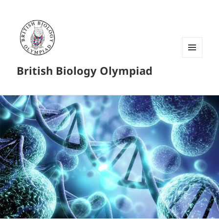
菜单和
British Biology Olympiad
挂件