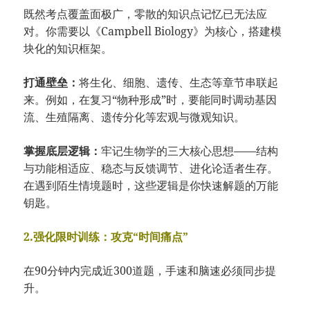
既然考点覆盖面极广，零散的知识点记忆已无法应
对。你需要以《Campbell Biology》为核心，搭建模
块化的知识框架。
打通壁垒：
将生化、细胞、遗传、生态等章节串联起
来。例如，在复习“物种形成”时，要能同时调动基因
流、生殖隔离、遗传分化等宏观与微观知识。
掌握底层逻辑：
牢记生物学的三大核心思想——结构
与功能相适应、稳态与反馈调节、进化论适者生存。
在遇到陌生情境题时，这些逻辑是你快速解题的万能
钥匙。
2.强化限时训练：攻克“时间痛点”
在90分钟内完成近300道题，手速和脑速必须同步提
升。