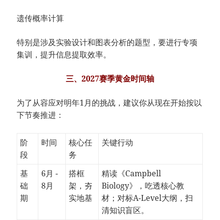
遗传概率计算
特别是涉及实验设计和图表分析的题型，要进行专项
集训，提升信息提取效率。
三、2027赛季黄金时间轴
为了从容应对明年1月的挑战，建议你从现在开始按以
下节奏推进：
阶
时间
核心任
关键行动
段
务
基
6月 -
搭框
精读《Campbell
础
8月
架，夯
Biology》，吃透核心教
期
实地基
材；对标A-Level大纲，扫
清知识盲区。