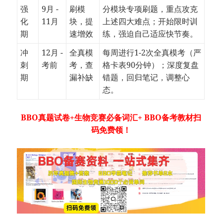
强
9月 -
刷模
分模块专项刷题，重点攻克
化
11月
块，提
上述四大难点；开始限时训
期
速增效
练，强迫自己适应快节奏。
冲
12月 -
全真模
每周进行1-2次全真模考（严
刺
考前
考，查
格卡表90分钟）；深度复盘
期
漏补缺
错题，回归笔记，调整心
态。
BBO真题试卷+生物竞赛必备词汇+ BBO备考教材扫
码免费领！