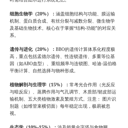
细胞生物学（20%）：
涵盖细胞结构与功能、膜运输
机制、蛋白质合成、有丝分裂与减数分裂、微生物学
及基础生物技术。核心在于掌握“结构-功能”的对应关
系。
遗传与进化（20%）：
BBO的遗传计算体系化程度极
高，重点包括孟德尔遗传、性连锁遗传、多重等位基
因（如ABO血型）、重组频率与连锁图、哈迪-温伯格
平衡计算、自然选择与物种形成。
植物解剖与生理学（15%）：
常考光合作用（光反应
与暗反应）、蒸腾作用与气孔调节、木质部/韧皮部运
输机制、五大类植物激素及繁殖方式。注意： 图片识
别题（如维管束横切面）每年稳定出现，极易被忽
视。
生态学（10%-15%）：
涉及能量金字塔与食物网、