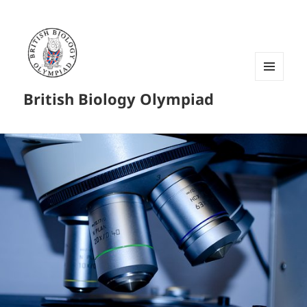
菜单和
British Biology Olympiad
挂件