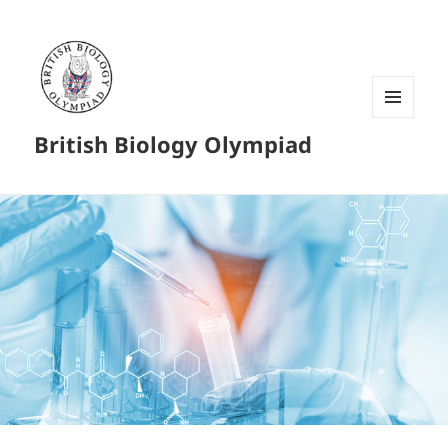
菜单和
British Biology Olympiad
挂件