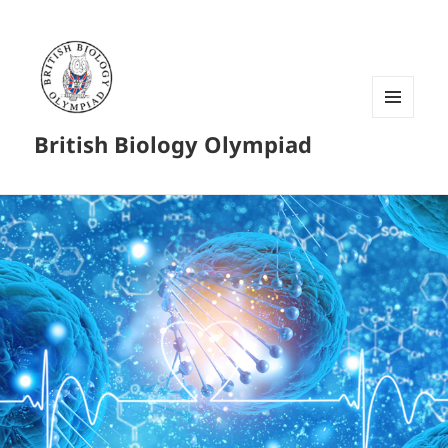
菜单和
British Biology Olympiad
挂件