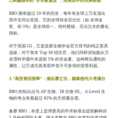
2.跨越国界的“学术硬通货”，英美双申的完美桥梁
BBO 拥有超过 20 年的历史，每年有全球上万名顶尖
高中生同台竞技。它的全球排名百分比（如 全球金
奖、前 5%）是全球统一、绝对硬核、无法注水的量化
指标。
对于英国 G5，它是皇家生物学会官方背书的纯正英系
选拔；对于美本 Top 30 招生官，他们同样深知能从万
名理科学霸中杀进前 5% 的含金量。这种两头通吃的
属性，让它成为英美双申党不可多得的背景利器。
3.“高投资回报率”：借比赛之功，稳拿校内大考满分
BBO 的知识点与 AP 生物、IB 生物 HL、A-Level 生
物的考点有着超过 85% 的天然重合度。
备赛 BBO，本质上是用更高的学术标准去提前解构你
5 月份的国际大考。绝大多数在 BBO 中拿到金奖或银