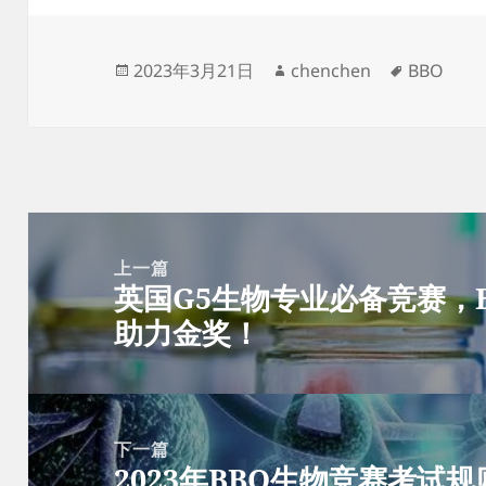
发
作
标
2023年3月21日
chenchen
BBO
布
者
签
于
文
章
上一篇
英国G5生物专业必备竞赛，
导
上
助力金奖！
航
篇
文
章：
下一篇
2023年BBO生物竞赛考试
下