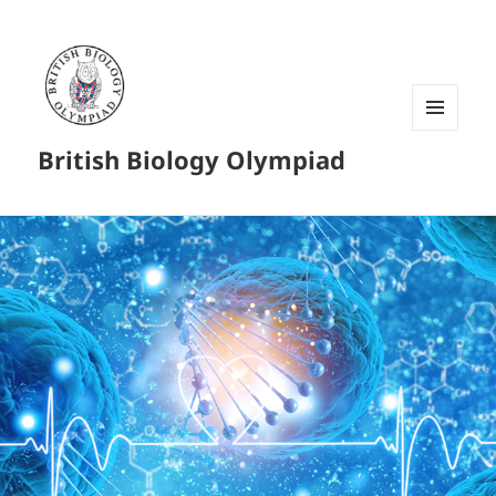
菜单和
British Biology Olympiad
挂件