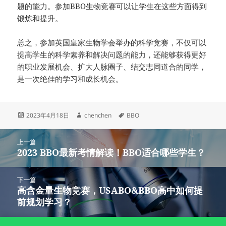
题的能力。参加BBO生物竞赛可以让学生在这些方面得到
锻炼和提升。
总之，参加英国皇家生物学会举办的科学竞赛，不仅可以
提高学生的科学素养和解决问题的能力，还能够获得更好
的职业发展机会、扩大人脉圈子、结交志同道合的同学，
是一次绝佳的学习和成长机会。
发
作
标
2023年4月18日
chenchen
BBO
布
者
签
于
文
上一篇
章
2023 BBO最新考情解读！BBO适合哪些学生？
上
导
篇
航
文
下一篇
章：
高含金量生物竞赛，USABO&BBO高中如何提
下
前规划学习？
篇
文