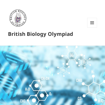
菜单和
British Biology Olympiad
挂件