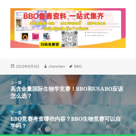
发
作
标
2023年8月9日
chenchen
BBO
布
者
签
于
文
上一篇
章
高含金量国际生物学竞赛！BBO和USABO应该
上
导
怎么选？
篇
航
文
章：
下一篇
BBO竞赛考查哪些内容？BBO生物竞赛可以自
下
学吗？
篇
文