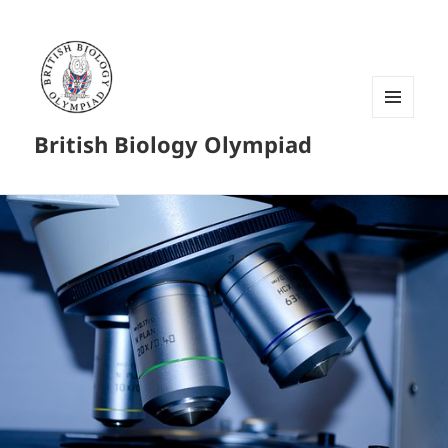
菜单和
British Biology Olympiad
挂件