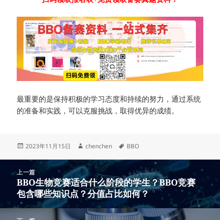
最重要的是保持积极的学习态度和持续的努力，通过系统
的准备和实践，可以克服挑战，取得优异的成绩。
发
作
标
2023年11月15日
chenchen
BBO
布
者
签
于
文
上一篇
章
BBO生物竞赛适合什么阶段的学生？BBO竞赛
上
导
包含哪些知识点？分值占比如何？
篇
航
文
章：