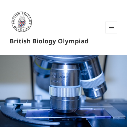
菜单和
British Biology Olympiad
挂件