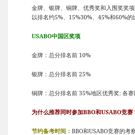
金牌、银牌、铜牌、优秀奖和入围奖奖项
以排名约5%、15%30%、45%和60%
USABO中国区奖项
金牌：总分排名前 10%
银牌：总分排名前 25%
铜牌：总分排名前 35%地区优秀奖: 各赛
为什么推荐同时参加BBO和USABO竞赛
节约备考时间：
BBO和USABO竞赛的