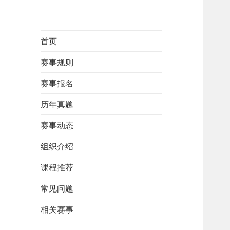
首页
赛事规则
赛事报名
历年真题
赛事动态
组织介绍
课程推荐
常见问题
相关赛事