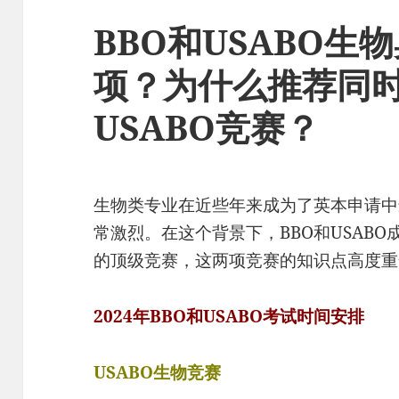
BBO和USABO生
项？为什么推荐同时
USABO竞赛？
生物类专业在近些年来成为了英本申请中
常激烈。在这个背景下，BBO和USAB
的顶级竞赛，这两项竞赛的知识点高度重
2024年BBO和USABO考试时间安排
USABO生物竞赛