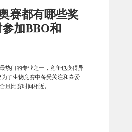
物奥赛都有哪些奖
参加BBO和
最热门的专业之一，竞争也变得异
O成为了生物竞赛中备受关注和喜爱
合且比赛时间相近。