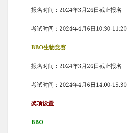
报名时间：2024年3月26日截止报名
考试时间：2024年4月6日10:30-11:20
BBO生物竞赛
报名时间：2024年3月26日截止报名
考试时间：2024年4月6日14:00-15:30
奖项设置
BBO