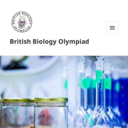
菜单和
British Biology Olympiad
挂件