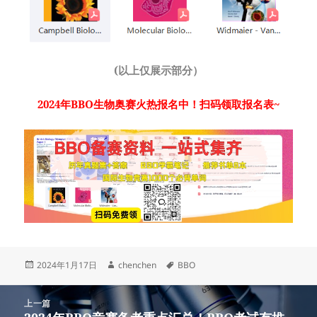
(以上仅展示部分）
2024年BBO生物奥赛火热报名中！扫码领取报名表~
发
作
标
2024年1月17日
chenchen
BBO
布
者
签
于
文
上一篇
章