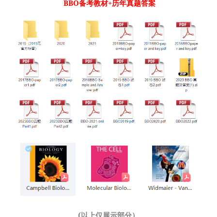
BBO备考教材+历年真题答案
(以上仅展示部分）