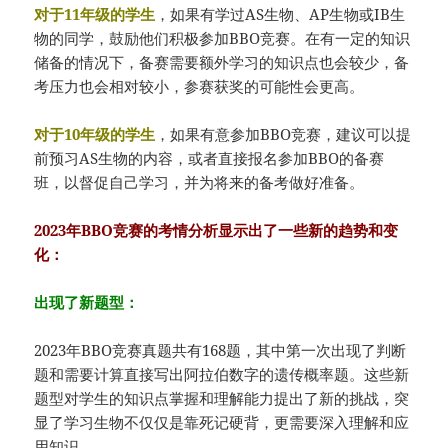
对于11年级的学生
，如果有学过AS生物、AP生物或IB生
物的同学，鼓励他们积极参加BBO竞赛。在有一定的知识
储备的情况下，备赛需要额外学习的知识点也会较少，备
考压力也会相对较小，参赛获奖的可能性会更高。
对于10年级的学生
，如果有意参加BBO竞赛，建议可以提
前预习AS生物的内容，或者直接报名参加BBO的备赛
班，以督促自己学习，并为将来的备考做好准备。
2023年BBO竞赛的考情分析显示出了一些新的趋势和变
化：
出现了新题型：
2023年BBO竞赛真题共有168题，其中第一次出现了判断
题和需要计算直接写出阿拉伯数字的遗传概率题。这些新
题型对学生的知识点掌握和理解能力提出了新的挑战，突
显了学习生物不仅仅是靠死记硬背，更需要深入理解和应
用知识。