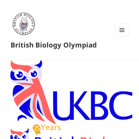
菜单和
British Biology Olympiad
挂件