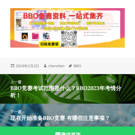
发
作
标
2024年2月2日
chenchen
BBO
布
者
签
于
文
上一篇
章
BBO竞赛考试范围是什么？BBO2023年考情分
上
导
析！
篇
航
文
章：
下一篇
现在开始准备BBO竞赛 有哪些注意事项？
下
篇
文
💬
微信咨询
沪ICP备2023003166号-11