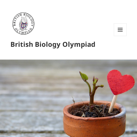
菜单和
British Biology Olympiad
挂件