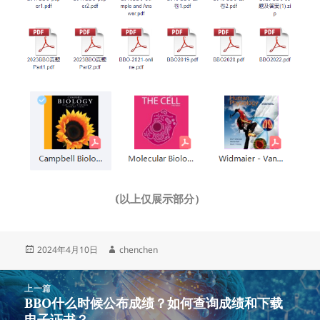
(以上仅展示部分）
发
作
2024年4月10日
chenchen
布
者
于
文
上一篇
章
BBO什么时候公布成绩？如何查询成绩和下载
上
导
电子证书？
篇