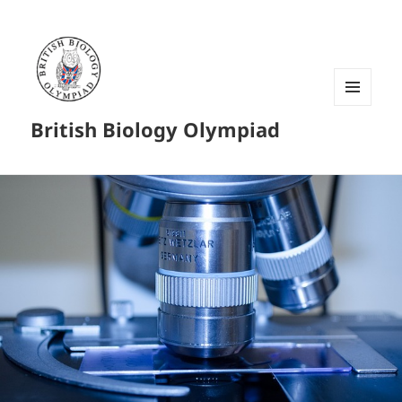
菜单和
British Biology Olympiad
挂件