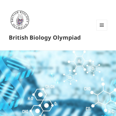
菜单和
British Biology Olympiad
挂件