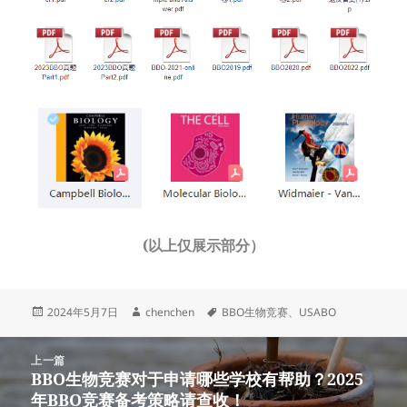
(以上仅展示部分）
发
作
标
2024年5月7日
chenchen
BBO生物竞赛
、
USABO
布
者
签
于
文
上一篇
章
BBO生物竞赛对于申请哪些学校有帮助？2025
上
导
年BBO竞赛备考策略请查收！
篇