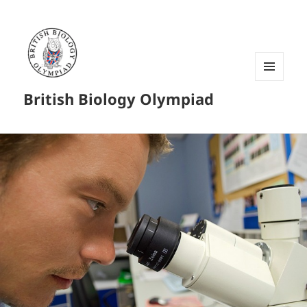
菜单和
British Biology Olympiad
挂件