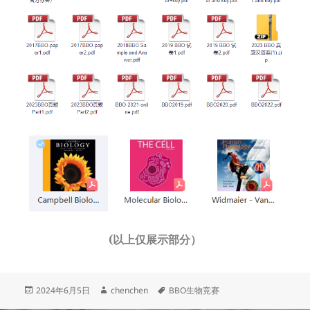
(以上仅展示部分）
发
作
标
2024年6月5日
chenchen
BBO生物竞赛
布
者
签