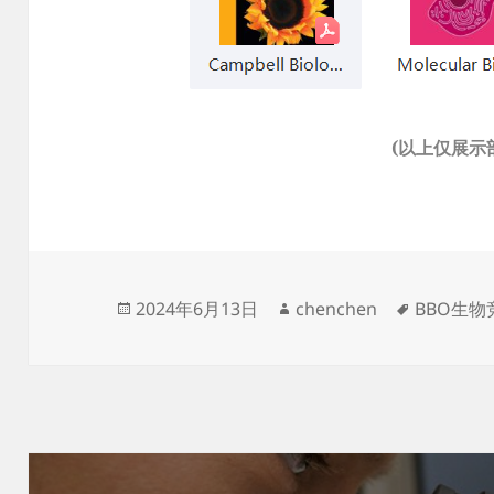
(以上仅展示
发
作
标
2024年6月13日
chenchen
BBO生物
布
者
签
于
文