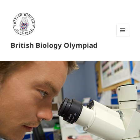
菜单和
British Biology Olympiad
挂件