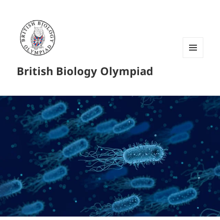
菜单和
British Biology Olympiad
挂件