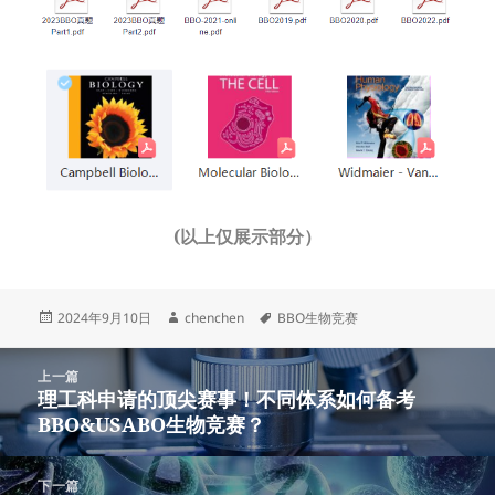
(以上仅展示部分）
发
作
标
2024年9月10日
chenchen
BBO生物竞赛
布
者
签
于
文
上一篇
章
理工科申请的顶尖赛事！不同体系如何备考
上
导
BBO&USABO生物竞赛？
篇
航
文
章：
下一篇