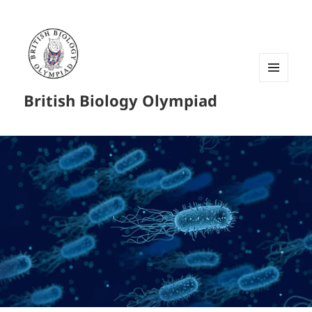
菜单和
British Biology Olympiad
挂件