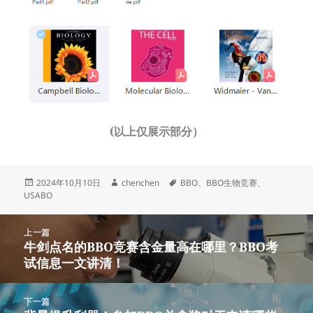
(以上仅展示部分）
发
作
标
2024年10月10日
chenchen
BBO
、
BBO生物竞赛
、
布
者
签
USABO
于
文
上一篇
章
牛剑点名的BBO竞赛含金量高在哪里？BBO考
上
导
试信息一文讲清！
篇
航
文
章：
下一篇