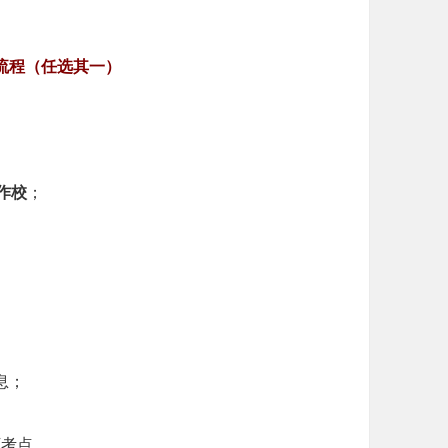
报名流程（任选其一）
作校
；
息；
下考点。