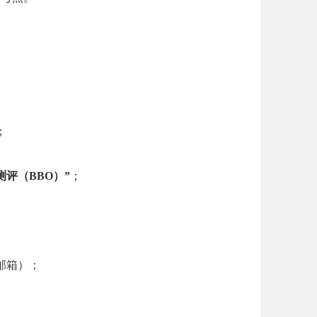
。
；
测评（BBO）”
；
邮箱）；