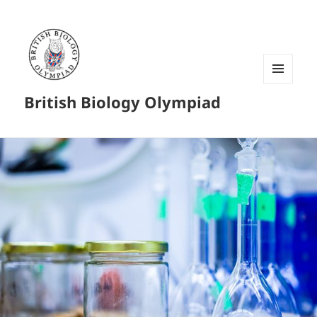
菜单和
British Biology Olympiad
挂件