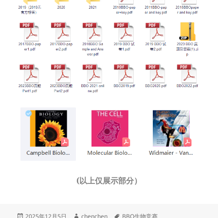
(以上仅展示部分）
发
作
标
2025年12月5日
chenchen
BBO生物竞赛